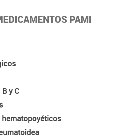
 MEDICAMENTOS PAMI
icos
 B y C
s
s hematopoyéticos
 reumatoidea