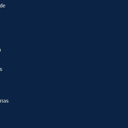
 de
n
s
rias