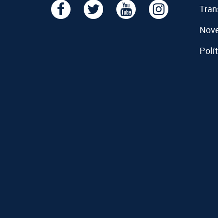
Tran
Nov
Polí