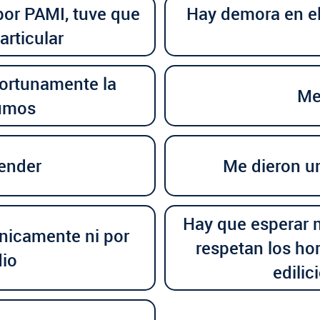
por PAMI, tuve que
Hay demora en el 
rticular
portunamente la
Me
sumos
ender
Me dieron u
Hay que esperar 
nicamente ni por
respetan los ho
dio
edilic