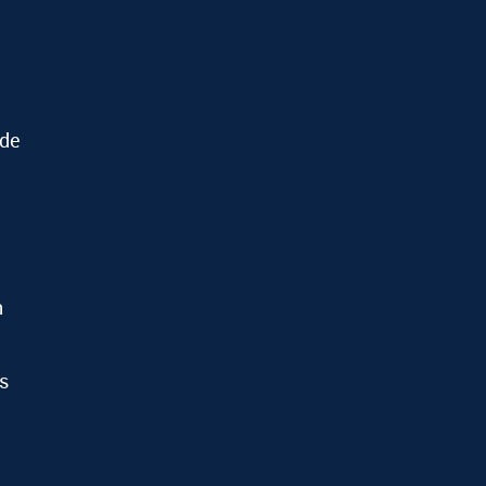
 de
n
s