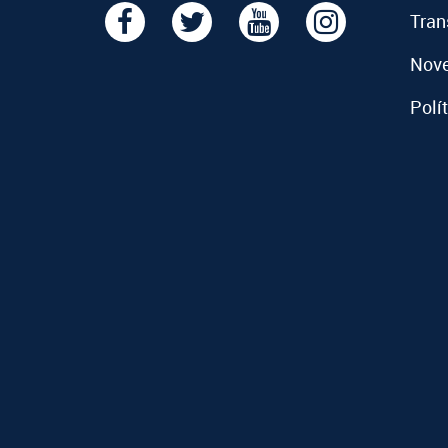
Tran
Nov
Polí