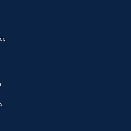
 de
n
s